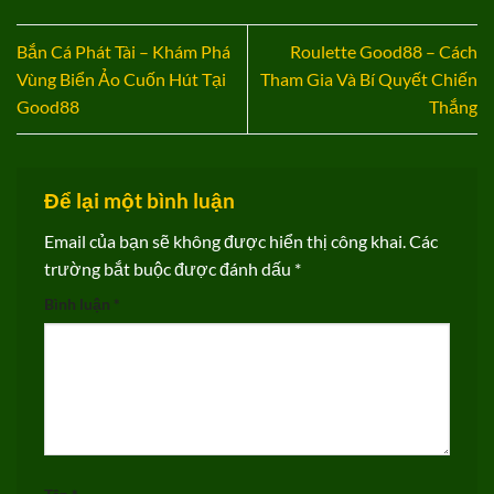
Bắn Cá Phát Tài – Khám Phá
Roulette Good88 – Cách
Vùng Biển Ảo Cuốn Hút Tại
Tham Gia Và Bí Quyết Chiến
Good88
Thắng
Để lại một bình luận
Email của bạn sẽ không được hiển thị công khai.
Các
trường bắt buộc được đánh dấu
*
Bình luận
*