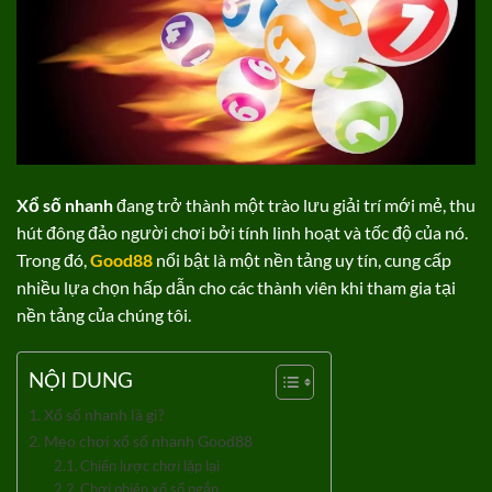
Xổ số nhanh
đang trở thành một trào lưu giải trí mới mẻ, thu
hút đông đảo người chơi bởi tính linh hoạt và tốc độ của nó.
Trong đó,
Good88
nổi bật là một nền tảng uy tín, cung cấp
nhiều lựa chọn hấp dẫn cho các thành viên khi tham gia tại
nền tảng của chúng tôi.
NỘI DUNG
Xổ số nhanh là gì?
Mẹo chơi xổ số nhanh Good88
Chiến lược chơi lặp lại
Chơi phiên xổ số ngắn