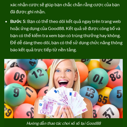
xác nhận cược sẽ giúp bạn chắc chắn rằng cược của bạn
đã được ghi nhận.
Bước 5:
Bạn có thể theo dõi kết quả ngay trên trang web
hoặc ứng dụng của Good88. Kết quả sẽ được công bố và
bạn có thể kiểm tra xem bạn có trúng thưởng hay không.
Để dễ dàng theo dõi, bạn có thể sử dụng chức năng thông
báo kết quả trực tiếp từ nền tảng.
Hướng dẫn thao tác chơi xổ số tại Good88