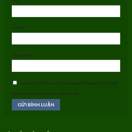
Tên
*
Email
*
Trang web
Lưu tên của tôi, email, và trang web trong trình duyệt
này cho lần bình luận kế tiếp của tôi.