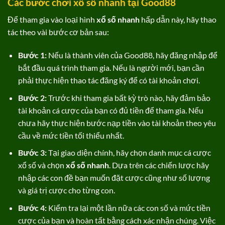
Các bước chơi xổ số nhanh tại Good88
Để tham gia vào loại hình
xổ số nhanh
hấp dẫn này, hãy thao
tác theo vài bước cơ bản sau:
Bước 1:
Nếu là thành viên của Good88, hãy đăng nhập để
bắt đầu quá trình tham gia. Nếu là người mới, bạn cần
phải thực hiện thao tác đăng ký để có tài khoản chơi.
Bước 2:
Trước khi tham gia bất kỳ trò nào, hãy đảm bảo
tài khoản cá cược của bạn có đủ tiền để tham gia. Nếu
chưa hãy thực hiện bước nạp tiền vào tài khoản theo yêu
cầu về mức tiền tối thiểu nhất.
Bước 3:
Tại giao diện chính, hãy chọn danh mục cá cược
xổ số và chọn
xổ số nhanh
. Dựa trên các chiến lược hãy
nhập các con đề bạn muốn đặt cược cũng như số lượng
và giá trị cược cho từng con.
Bước 4:
Kiểm tra lại một lần nữa các con số và mức tiền
cược của bạn và hoàn tất bằng cách xác nhận chúng. Việc