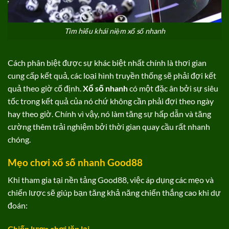
Tìm hiểu khái niệm xổ số nhanh
Cách phân biệt được sự khác biệt nhất chính là thơi gian
cung cấp kết quả, các loại hình truyền thống sẽ phải đợi kết
quả theo giờ cố định.
Xổ số nhanh
có một đặc ân bởi sự siêu
tốc trong kết quả của nó chứ không cần phải đợi theo ngày
hay theo giờ. Chính vì vậy, nó làm tăng sự hấp dẫn và tăng
cường thêm trải nghiệm bởi thời gian quay cầu rất nhanh
chóng.
Mẹo chơi xổ số nhanh Good88
Khi tham gia tại nền tảng Good88, việc áp dụng các mẹo và
chiến lược sẽ giúp bạn tăng khả năng chiến thắng cao khi dự
đoán:
Chiến lược chơi lặp lại