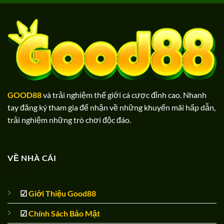
GOOD88
và trải nghiệm thế giới cá cược đỉnh cao. Nhanh
tay đăng ký tham gia để nhận về những khuyến mãi hấp dẫn,
trải nghiệm những trò chơi độc đáo.
VỀ NHÀ CÁI
☑
Giới Thiệu Good88
☑
Chính Sách Bảo Mật